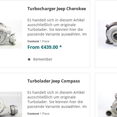
Turbocharger Jeep Cherokee
Es handelt sich in diesem Artikel
ausschließlich um originale
Turbolader. Sie können hier die
passende Variante auswählen. Im
Reiter „Vergleichs-/
Content
1 Piece
Teilenummern“ können Sie die zu
From €439.00 *
der ausgewählten Variante
passenden Teilenummern
einsehen....
Remember
Turbolader Jeep Compass
Es handelt sich in diesem Artikel
ausschließlich um originale
Turbolader. Sie können hier die
passende Variante auswählen. Im
Reiter „Vergleichs-/
Content
1 Piece
Teilenummern“ können Sie die zu