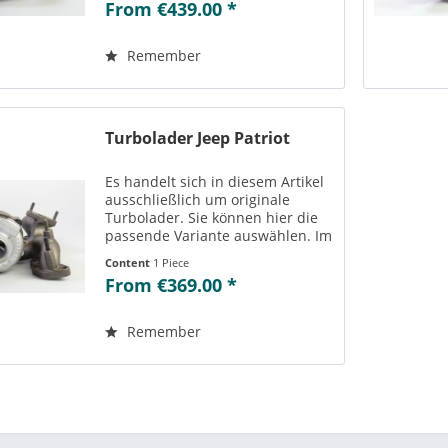
From €439.00 *
der ausgewählten Variante
passenden Teilenummern
einsehen....
Remember
Turbolader Jeep Patriot
Es handelt sich in diesem Artikel
ausschließlich um originale
Turbolader. Sie können hier die
passende Variante auswählen. Im
Reiter „Vergleichs-/
Content
1 Piece
Teilenummern“ können Sie die zu
From €369.00 *
der ausgewählten Variante
passenden Teilenummern
einsehen....
Remember