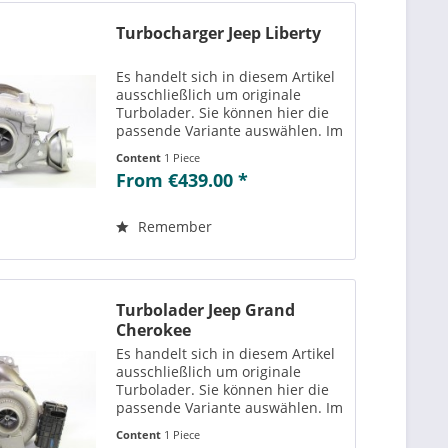
Turbocharger Jeep Liberty
Es handelt sich in diesem Artikel
ausschließlich um originale
Turbolader. Sie können hier die
passende Variante auswählen. Im
Reiter „Vergleichs-/
Content
1 Piece
Teilenummern“ können Sie die zu
From €439.00 *
der ausgewählten Variante
passenden Teilenummern
einsehen....
Remember
Turbolader Jeep Grand
Cherokee
Es handelt sich in diesem Artikel
ausschließlich um originale
Turbolader. Sie können hier die
passende Variante auswählen. Im
Reiter „Vergleichs-/
Content
1 Piece
Teilenummern“ können Sie die zu