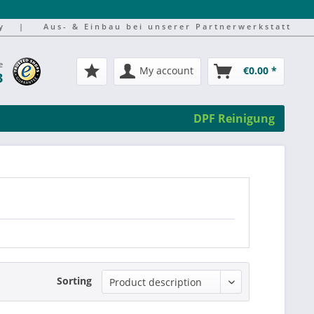
y
|
Aus- & Einbau bei unserer Partnerwerkstatt
e
My account
€0.00 *
3
DPF Reinigung
Sorting