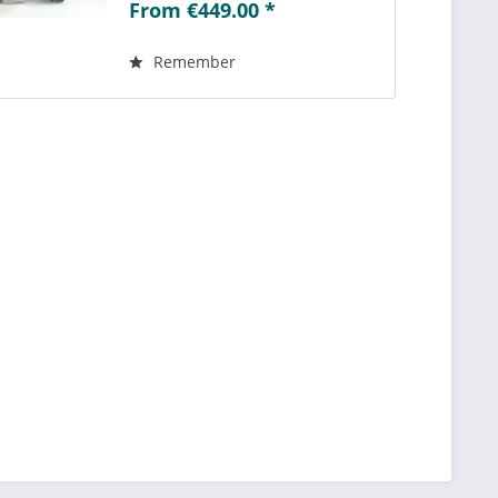
From €449.00 *
der ausgewählten Variante
passenden Teilenummern
einsehen....
Remember