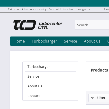
24 months warranty for all turbochargers
|
24
Home
Turbocharger
Service
About us
Turbocharger
Products
Service
About us
Contact
Filter