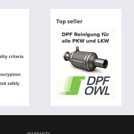
Top seller
ity criteria
encryption
ted safely
WARRANTY