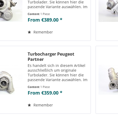
Turbolader. Sie können hier die
passende Variante auswählen. Im
Reiter „Vergleichs-/
Content
1 Piece
Teilenummern“ können Sie die zu
From €389.00 *
der ausgewählten Variante
passenden Teilenummern
einsehen....
Remember
Turbocharger Peugeot
Partner
Es handelt sich in diesem Artikel
ausschließlich um originale
Turbolader. Sie können hier die
passende Variante auswählen. Im
Reiter „Vergleichs-/
Content
1 Piece
Teilenummern“ können Sie die zu
From €359.00 *
der ausgewählten Variante
passenden Teilenummern
einsehen....
Remember