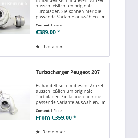
Es handelt sich in diesem Artikel
ausschließlich um originale
Turbolader. Sie können hier die
passende Variante auswählen. Im
Reiter „Vergleichs-/
Content
1 Piece
Teilenummern“ können Sie die zu
€389.00 *
der ausgewählten Variante
passenden Teilenummern
einsehen....
Remember
Turbocharger Peugeot 207
Es handelt sich in diesem Artikel
ausschließlich um originale
Turbolader. Sie können hier die
passende Variante auswählen. Im
Reiter „Vergleichs-/
Content
1 Piece
Teilenummern“ können Sie die zu
From €359.00 *
der ausgewählten Variante
passenden Teilenummern
einsehen....
Remember