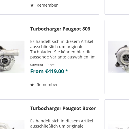
einsehen....
Remember
Turbocharger Peugeot 806
Es handelt sich in diesem Artikel
ausschließlich um originale
Turbolader. Sie können hier die
passende Variante auswählen. Im
Reiter „Vergleichs-/
Content
1 Piece
Teilenummern“ können Sie die zu
From €419.00 *
der ausgewählten Variante
passenden Teilenummern
einsehen....
Remember
Turbocharger Peugeot Boxer
Es handelt sich in diesem Artikel
ausschließlich um originale