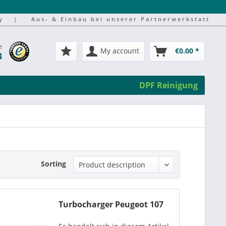
y
|
Aus- & Einbau bei unserer Partnerwerkstatt
e
My account
€0.00 *
3
DPF Reinigung
Sorting
Turbocharger Peugeot 107