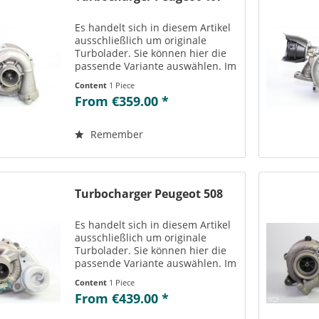
Es handelt sich in diesem Artikel
ausschließlich um originale
Turbolader. Sie können hier die
passende Variante auswählen. Im
Reiter „Vergleichs-/
Content
1 Piece
Teilenummern“ können Sie die zu
From €359.00 *
der ausgewählten Variante
passenden Teilenummern
einsehen....
Remember
Turbocharger Peugeot 508
Es handelt sich in diesem Artikel
ausschließlich um originale
Turbolader. Sie können hier die
passende Variante auswählen. Im
Reiter „Vergleichs-/
Content
1 Piece
Teilenummern“ können Sie die zu
From €439.00 *
der ausgewählten Variante
passenden Teilenummern