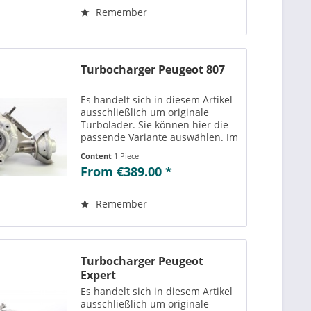
einsehen....
Remember
Turbocharger Peugeot 807
Es handelt sich in diesem Artikel
ausschließlich um originale
Turbolader. Sie können hier die
passende Variante auswählen. Im
Reiter „Vergleichs-/
Content
1 Piece
Teilenummern“ können Sie die zu
From €389.00 *
der ausgewählten Variante
passenden Teilenummern
einsehen....
Remember
Turbocharger Peugeot
Expert
Es handelt sich in diesem Artikel
ausschließlich um originale