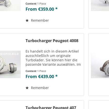
Reiter „Vergleichs-/
Content
1 Piece
Teilenummern“ können Sie die zu
From €359.00 *
der ausgewählten Variante
passenden Teilenummern
einsehen....
Remember
Turbocharger Peugeot 4008
Es handelt sich in diesem Artikel
ausschließlich um originale
Turbolader. Sie können hier die
passende Variante auswählen. Im
Reiter „Vergleichs-/
Content
1 Piece
Teilenummern“ können Sie die zu
From €439.00 *
der ausgewählten Variante
passenden Teilenummern
einsehen....
Remember
Turbocharger Peugeot 407