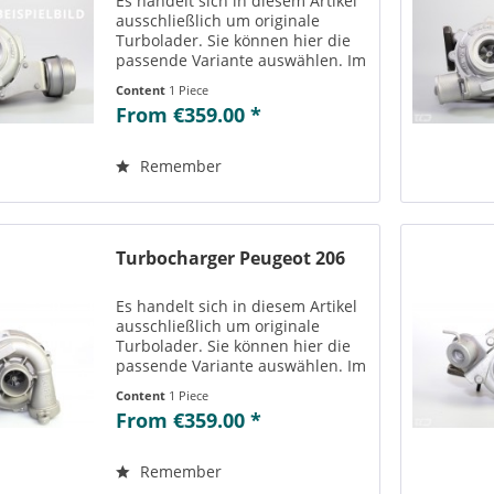
Es handelt sich in diesem Artikel
ausschließlich um originale
Turbolader. Sie können hier die
passende Variante auswählen. Im
Reiter „Vergleichs-/
Content
1 Piece
Teilenummern“ können Sie die zu
From €359.00 *
der ausgewählten Variante
passenden Teilenummern
einsehen....
Remember
Turbocharger Peugeot 206
Es handelt sich in diesem Artikel
ausschließlich um originale
Turbolader. Sie können hier die
passende Variante auswählen. Im
Reiter „Vergleichs-/
Content
1 Piece
Teilenummern“ können Sie die zu
From €359.00 *
der ausgewählten Variante
passenden Teilenummern
einsehen....
Remember