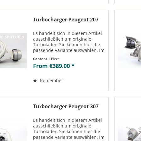
Turbocharger Peugeot 207
Es handelt sich in diesem Artikel
ausschließlich um originale
Turbolader. Sie können hier die
passende Variante auswählen. Im
Reiter „Vergleichs-/
Content
1 Piece
Teilenummern“ können Sie die zu
From €389.00 *
der ausgewählten Variante
passenden Teilenummern
einsehen....
Remember
Turbocharger Peugeot 307
Es handelt sich in diesem Artikel
ausschließlich um originale
Turbolader. Sie können hier die
passende Variante auswählen. Im