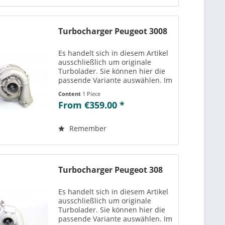
Turbocharger Peugeot 3008
Es handelt sich in diesem Artikel
ausschließlich um originale
Turbolader. Sie können hier die
passende Variante auswählen. Im
Reiter „Vergleichs-/
Content
1 Piece
Teilenummern“ können Sie die zu
From €359.00 *
der ausgewählten Variante
passenden Teilenummern
einsehen....
Remember
Turbocharger Peugeot 308
Es handelt sich in diesem Artikel
ausschließlich um originale
Turbolader. Sie können hier die
passende Variante auswählen. Im