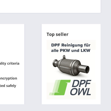
Top seller
ity criteria
encryption
ted safely