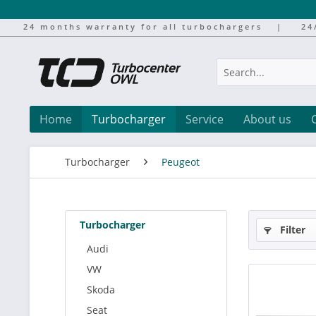
24 months warranty for all turbochargers
|
24
Home
Turbocharger
Service
About us
Turbocharger
Peugeot
Turbocharger
Filter
Audi
VW
Skoda
Seat