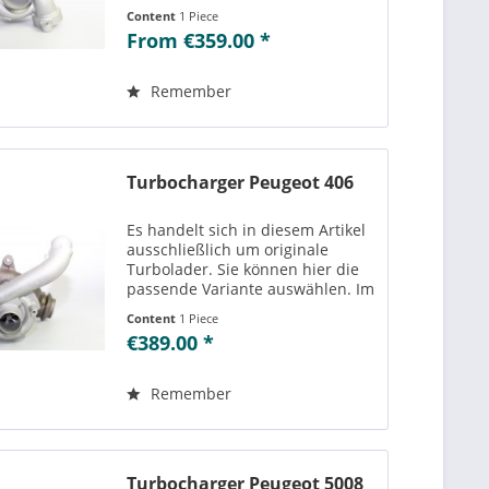
Reiter „Vergleichs-/
Content
1 Piece
Teilenummern“ können Sie die zu
From €359.00 *
der ausgewählten Variante
passenden Teilenummern
einsehen....
Remember
Turbocharger Peugeot 406
Es handelt sich in diesem Artikel
ausschließlich um originale
Turbolader. Sie können hier die
passende Variante auswählen. Im
Reiter „Vergleichs-/
Content
1 Piece
Teilenummern“ können Sie die zu
€389.00 *
der ausgewählten Variante
passenden Teilenummern
einsehen....
Remember
Turbocharger Peugeot 5008