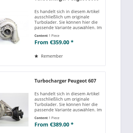
Es handelt sich in diesem Artikel
ausschließlich um originale
Turbolader. Sie können hier die
passende Variante auswählen. Im
Reiter „Vergleichs-/
Content
1 Piece
Teilenummern“ können Sie die zu
From €359.00 *
der ausgewählten Variante
passenden Teilenummern
einsehen....
Remember
Turbocharger Peugeot 607
Es handelt sich in diesem Artikel
ausschließlich um originale
Turbolader. Sie können hier die
passende Variante auswählen. Im
Reiter „Vergleichs-/
Content
1 Piece
Teilenummern“ können Sie die zu
From €389.00 *
der ausgewählten Variante
passenden Teilenummern