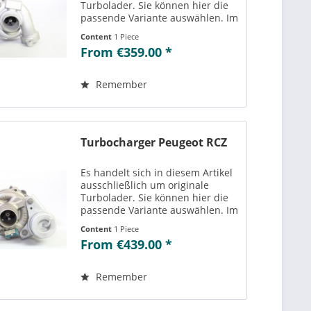
Turbolader. Sie können hier die
passende Variante auswählen. Im
Reiter „Vergleichs-/
Content
1 Piece
Teilenummern“ können Sie die zu
From €359.00 *
der ausgewählten Variante
passenden Teilenummern
einsehen....
Remember
Turbocharger Peugeot RCZ
Es handelt sich in diesem Artikel
ausschließlich um originale
Turbolader. Sie können hier die
passende Variante auswählen. Im
Reiter „Vergleichs-/
Content
1 Piece
Teilenummern“ können Sie die zu
From €439.00 *
der ausgewählten Variante
passenden Teilenummern
einsehen....
Remember