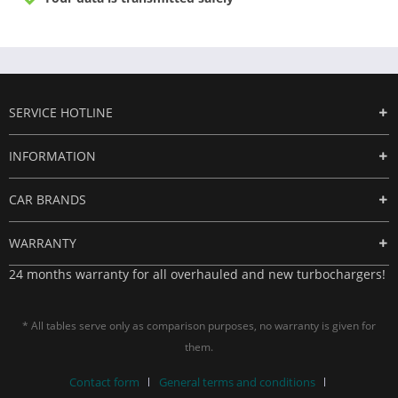
SERVICE HOTLINE
INFORMATION
CAR BRANDS
WARRANTY
24 months warranty for all overhauled and new turbochargers!
* All tables serve only as comparison purposes, no warranty is given for
them.
Contact form
General terms and conditions