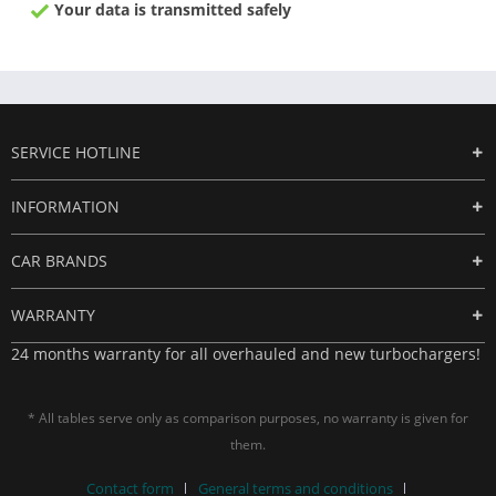
Your data is transmitted safely
SERVICE HOTLINE
INFORMATION
CAR BRANDS
WARRANTY
24 months warranty for all overhauled and new turbochargers!
* All tables serve only as comparison purposes, no warranty is given for
them.
Contact form
General terms and conditions