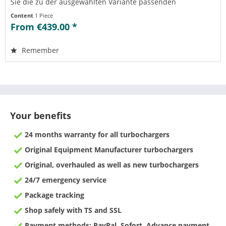
Sie die zu der ausgewählten Variante passenden
Teilenummern einsehen....
Content
1 Piece
From €439.00 *
Remember
Your benefits
24 months warranty for all turbochargers
Original Equipment Manufacturer turbochargers
Original, overhauled as well as new turbochargers
24/7 emergency service
Package tracking
Shop safely with TS and SSL
Payment methods: PayPal, Sofort, Advance payment,