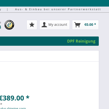
y
|
Aus- & Einbau bei unserer Partnerwerkstatt
e
My account
€0.00 *
3
DPF Reinigung
€389.00 *
ce
T
plus shipping costs