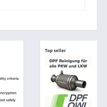
Top seller
ity criteria
encryption
ted safely