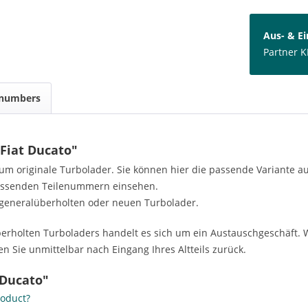
Aus- & E
Partner K
 numbers
Fiat Ducato"
h um originale Turbolader. Sie können hier die passende Variante 
passenden Teilenummern einsehen.
generalüberholten oder neuen Turbolader.
rholten Turboladers handelt es sich um ein Austauschgeschäft. W
n Sie unmittelbar nach Eingang Ihres Altteils zurück.
 Ducato"
roduct?