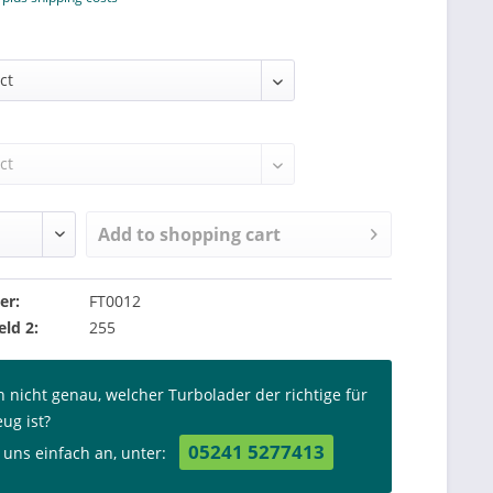
Add to
shopping cart
er:
FT0012
eld 2:
255
n nicht genau, welcher Turbolader der richtige für
eug ist?
05241 5277413
 uns einfach an, unter: