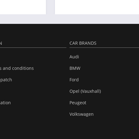
N
CAR BRANDS
Audi
s and conditions
BMW
spatch
Ford
Opel (Vauxhall)
cation
Peugeot
Volkswagen