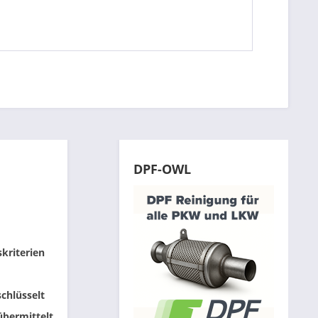
DPF-OWL
skriterien
chlüsselt
übermittelt