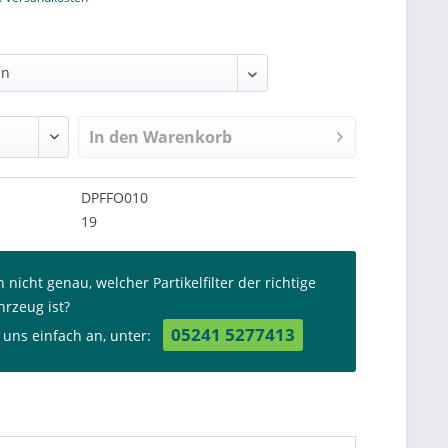
In den
Warenkorb
DPFFO010
19
 nicht genau, welcher Partikelfilter der richtige
hrzeug ist?
05241 5277413
 uns einfach an, unter: