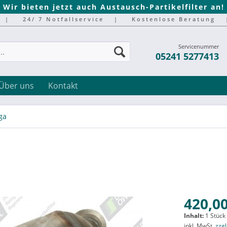
Wir bieten jetzt auch Austausch-Partikelfilter an!
|
24/ 7 Notfallservice
|
Kostenlose Beratung
Servicenummer
05241 5277413
Über uns
Kontakt
ga
420,00
Inhalt:
1 Stück
inkl. MwSt.
zzg