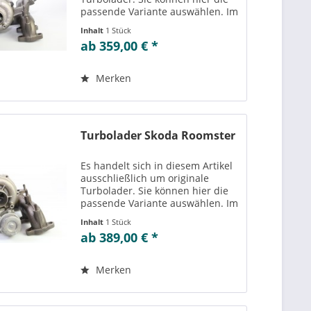
passende Variante auswählen. Im
Reiter „Vergleichs-/
Inhalt
1 Stück
Teilenummern“ können Sie die zu
ab 359,00 € *
der ausgewählten Variante
passenden Teilenummern
einsehen....
Merken
Turbolader Skoda Roomster
Es handelt sich in diesem Artikel
ausschließlich um originale
Turbolader. Sie können hier die
passende Variante auswählen. Im
Reiter „Vergleichs-/
Inhalt
1 Stück
Teilenummern“ können Sie die zu
ab 389,00 € *
der ausgewählten Variante
passenden Teilenummern
einsehen....
Merken