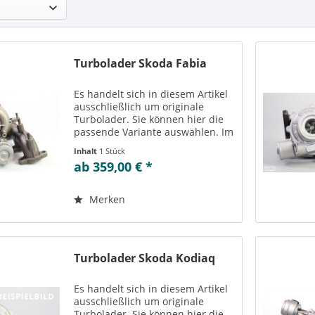
Turbolader Skoda Fabia
Es handelt sich in diesem Artikel
ausschließlich um originale
Turbolader. Sie können hier die
passende Variante auswählen. Im
Reiter „Vergleichs-/
Inhalt
1 Stück
Teilenummern“ können Sie die zu
ab 359,00 € *
der ausgewählten Variante
passenden Teilenummern
einsehen....
Merken
Turbolader Skoda Kodiaq
Es handelt sich in diesem Artikel
ausschließlich um originale
Turbolader. Sie können hier die