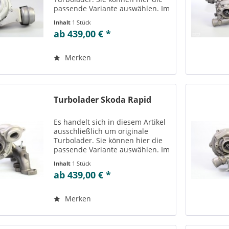
passende Variante auswählen. Im
Reiter „Vergleichs-/
Inhalt
1 Stück
Teilenummern“ können Sie die zu
ab 439,00 € *
der ausgewählten Variante
passenden Teilenummern
einsehen....
Merken
Turbolader Skoda Rapid
Es handelt sich in diesem Artikel
ausschließlich um originale
Turbolader. Sie können hier die
passende Variante auswählen. Im
Reiter „Vergleichs-/
Inhalt
1 Stück
Teilenummern“ können Sie die zu
ab 439,00 € *
der ausgewählten Variante
passenden Teilenummern
einsehen....
Merken