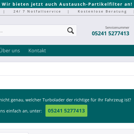
Wir bieten jetzt auch Austausch-Partikelfilter an!
|
24/ 7 Notfallservice
|
Kostenlose Beratung
Servicenummer
05241 5277413
Über uns
Kontakt
nicht genau, welcher Turbolader der richtige für Ihr Fahrzeug ist?
05241 5277413
ns einfach an, unter: