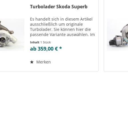
Turbolader Skoda Superb
Es handelt sich in diesem Artikel
ausschließlich um originale
Turbolader. Sie können hier die
passende Variante auswählen. Im
Reiter „Vergleichs-/
Inhalt
1 Stück
Teilenummern“ können Sie die zu
ab 359,00 € *
der ausgewählten Variante
passenden Teilenummern
einsehen....
Merken