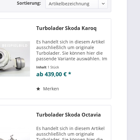
Sortierung:
Turbolader Skoda Karoq
Es handelt sich in diesem Artikel
ausschließlich um originale
Turbolader. Sie können hier die
passende Variante auswählen. Im
Reiter „Vergleichs-/
Inhalt
1 Stück
Teilenummern“ können Sie die zu
ab 439,00 € *
der ausgewählten Variante
passenden Teilenummern
einsehen....
Merken
Turbolader Skoda Octavia
Es handelt sich in diesem Artikel
ausschließlich um originale
Turbolader. Sie können hier die