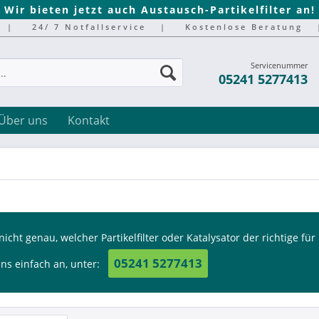
Wir bieten jetzt auch Austausch-Partikelfilter an!
|
24/ 7 Notfallservice
|
Kostenlose Beratung
Servicenummer
05241 5277413
Über uns
Kontakt
nicht genau, welcher Partikelfilter oder Katalysator der richtige für
05241 5277413
ns einfach an, unter: