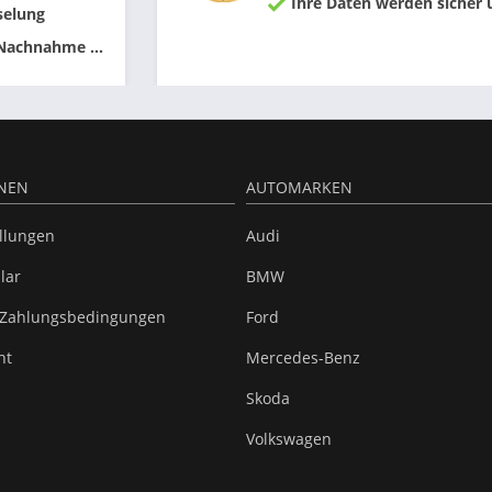
Ihre Daten werden sicher 
selung
 Nachnahme ...
NEN
AUTOMARKEN
ellungen
Audi
lar
BMW
 Zahlungsbedingungen
Ford
ht
Mercedes-Benz
Skoda
Volkswagen