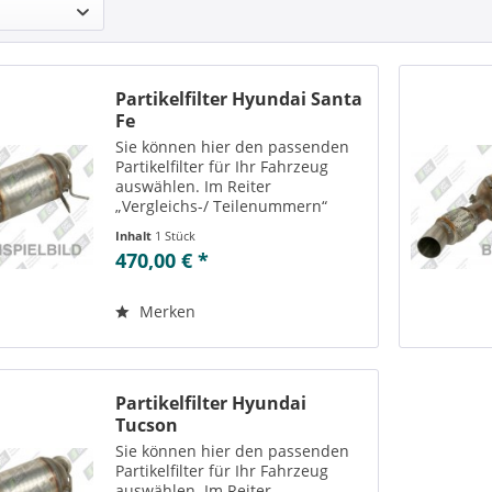
Partikelfilter Hyundai Santa
Fe
Sie können hier den passenden
Partikelfilter für Ihr Fahrzeug
auswählen. Im Reiter
„Vergleichs-/ Teilenummern“
können Sie die zu der
Inhalt
1 Stück
ausgewählten Variante
470,00 € *
passenden Teilenummern
einsehen. Es besteht außerdem
die Möglichkeit zur Reinigung...
Merken
Partikelfilter Hyundai
Tucson
Sie können hier den passenden
Partikelfilter für Ihr Fahrzeug
auswählen. Im Reiter