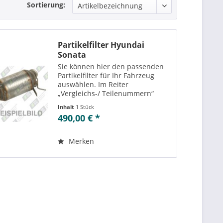
Sortierung:
Partikelfilter Hyundai
Sonata
Sie können hier den passenden
Partikelfilter für Ihr Fahrzeug
auswählen. Im Reiter
„Vergleichs-/ Teilenummern“
können Sie die zu der
Inhalt
1 Stück
ausgewählten Variante
490,00 € *
passenden Teilenummern
einsehen. Es besteht außerdem
die Möglichkeit zur Reinigung...
Merken