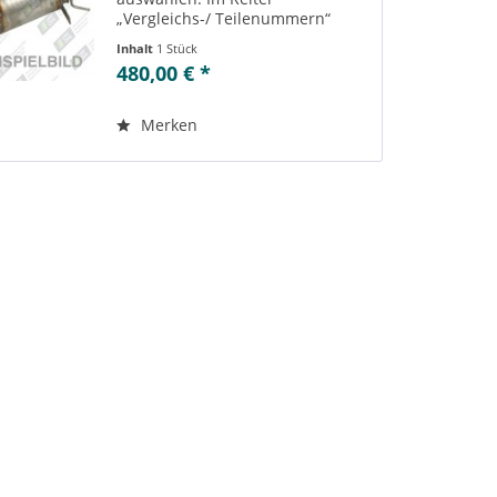
„Vergleichs-/ Teilenummern“
können Sie die zu der
Inhalt
1 Stück
ausgewählten Variante
480,00 € *
passenden Teilenummern
einsehen. Es besteht außerdem
die Möglichkeit zur Reinigung...
Merken