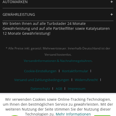
AUTOMARKEN
GEWÄHRLEISTUNG
Wir bieten Ihnen auf alle Turbolader 24 Monate
Gewährleistung und auf alle Partikelfilter sowie Katalysatoren
12 Monate Gewährleistung!
* Alle Preise inkl. gesetzl. Mehrwertsteuer. Innerhalb Deutschland ist der
Versand kostenlos.
Versandinformationen & Nachnahmegebühren
.
Cookie-Einstellungen
Kontaktformular
Versand und Zahlungsbedingungen
Widerrufsrecht
Datenschutz
AGB
Impressum
Wir verwenden Cookies sowie Online-Tracking-Technologien,
um Ihnen den bestmöglichen Service zu gewährleisten. Mit der
weiteren Nutzung der Seite stimmen Sie der Nutzung dieser
Technologien zu.
Mehr Informationen