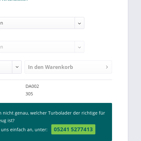
In den
Warenkorb
DA002
305
n nicht genau, welcher Turbolader der richtige für
eug ist?
05241 5277413
 uns einfach an, unter: