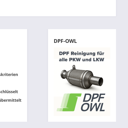
DPF-OWL
skriterien
chlüsselt
übermittelt