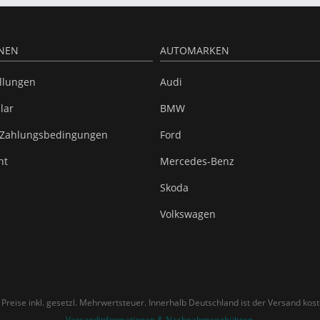
NEN
AUTOMARKEN
ellungen
Audi
lar
BMW
 Zahlungsbedingungen
Ford
ht
Mercedes-Benz
Skoda
Volkswagen
e Preise inkl. gesetzl. Mehrwertsteuer. Innerhalb Deutschland ist der Versand kost
Versandinformationen & Nachnahmegebühren
.