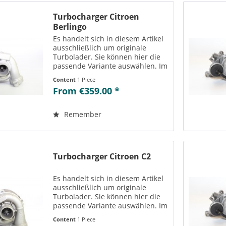
Turbocharger Citroen
Berlingo
Es handelt sich in diesem Artikel
ausschließlich um originale
Turbolader. Sie können hier die
passende Variante auswählen. Im
Reiter „Vergleichs-/
Content
1 Piece
Teilenummern“ können Sie die zu
From €359.00 *
der ausgewählten Variante
passenden Teilenummern
einsehen....
Remember
Turbocharger Citroen C2
Es handelt sich in diesem Artikel
ausschließlich um originale
Turbolader. Sie können hier die
passende Variante auswählen. Im
Reiter „Vergleichs-/
Content
1 Piece
Teilenummern“ können Sie die zu