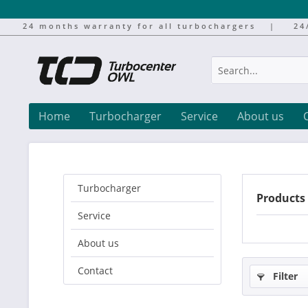
24 months warranty for all turbochargers
|
24
Home
Turbocharger
Service
About us
Turbocharger
Products
Service
About us
Contact
Filter