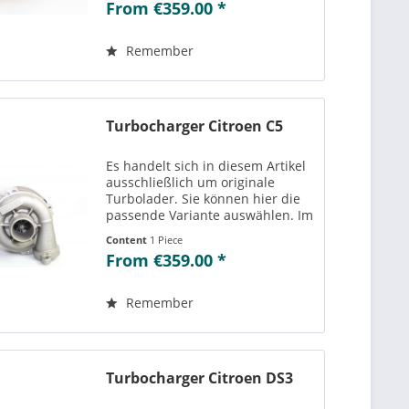
From €359.00 *
der ausgewählten Variante
passenden Teilenummern
einsehen....
Remember
Turbocharger Citroen C5
Es handelt sich in diesem Artikel
ausschließlich um originale
Turbolader. Sie können hier die
passende Variante auswählen. Im
Reiter „Vergleichs-/
Content
1 Piece
Teilenummern“ können Sie die zu
From €359.00 *
der ausgewählten Variante
passenden Teilenummern
einsehen....
Remember
Turbocharger Citroen DS3