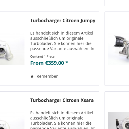
Turbocharger Citroen Jumpy
Es handelt sich in diesem Artikel
ausschließlich um originale
Turbolader. Sie können hier die
passende Variante auswählen. Im
Reiter „Vergleichs-/
Content
1 Piece
Teilenummern“ können Sie die zu
From €359.00 *
der ausgewählten Variante
passenden Teilenummern
einsehen....
Remember
Turbocharger Citroen Xsara
Es handelt sich in diesem Artikel
ausschließlich um originale
Turbolader. Sie können hier die
passende Variante auswählen. Im