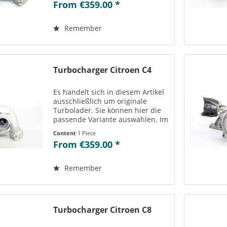
From €359.00 *
der ausgewählten Variante
passenden Teilenummern
einsehen....
Remember
Turbocharger Citroen C4
Es handelt sich in diesem Artikel
ausschließlich um originale
Turbolader. Sie können hier die
passende Variante auswählen. Im
Reiter „Vergleichs-/
Content
1 Piece
Teilenummern“ können Sie die zu
From €359.00 *
der ausgewählten Variante
passenden Teilenummern
einsehen....
Remember
Turbocharger Citroen C8