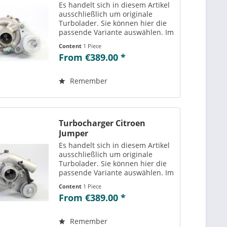
Es handelt sich in diesem Artikel
ausschließlich um originale
Turbolader. Sie können hier die
passende Variante auswählen. Im
Reiter „Vergleichs-/
Content
1 Piece
Teilenummern“ können Sie die zu
From €389.00 *
der ausgewählten Variante
passenden Teilenummern
einsehen....
Remember
Turbocharger Citroen
Jumper
Es handelt sich in diesem Artikel
ausschließlich um originale
Turbolader. Sie können hier die
passende Variante auswählen. Im
Reiter „Vergleichs-/
Content
1 Piece
Teilenummern“ können Sie die zu
From €389.00 *
der ausgewählten Variante
passenden Teilenummern
einsehen....
Remember