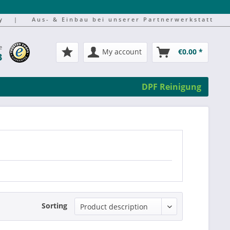
y
|
Aus- & Einbau bei unserer Partnerwerkstatt
e
My account
€0.00 *
3
DPF Reinigung
Sorting