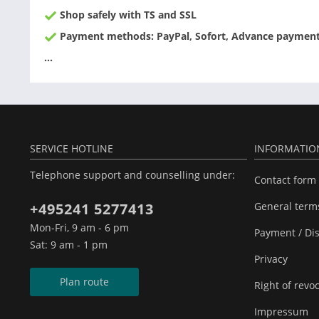
Shop safely with TS and SSL
Payment methods: PayPal, Sofort, Advance payment,
...
SERVICE HOTLINE
INFORMATIO
Telephone support and counselling under:
Contact form
+495241 5277413
General term
Mon-Fri, 9 am - 6 pm
Payment / Di
Sat: 9 am - 1 pm
Privacy
Plan route
Right of revo
Impressum