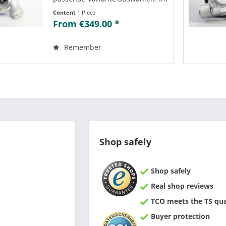
Reiter „Vergleichs-/
Content
1 Piece
Teilenummern“ können Sie die zu
From €349.00 *
der ausgewählten Variante
passenden Teilenummern
einsehen....
Remember
Shop safely
Shop safely
Real shop reviews
TCO meets the TS qual
Buyer protection