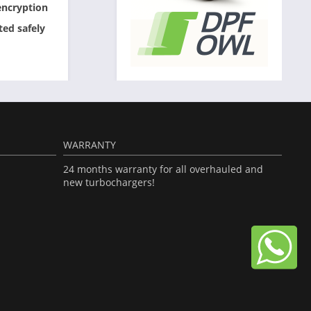
encryption
ted safely
WARRANTY
24 months warranty for all overhauled and
new turbochargers!