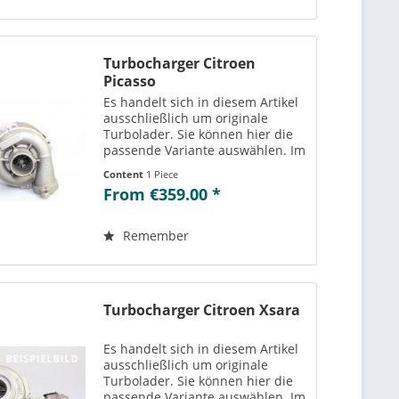
Turbocharger Citroen
Picasso
Es handelt sich in diesem Artikel
ausschließlich um originale
Turbolader. Sie können hier die
passende Variante auswählen. Im
Reiter „Vergleichs-/
Content
1 Piece
Teilenummern“ können Sie die zu
From €359.00 *
der ausgewählten Variante
passenden Teilenummern
einsehen....
Remember
Turbocharger Citroen Xsara
Es handelt sich in diesem Artikel
ausschließlich um originale
Turbolader. Sie können hier die
passende Variante auswählen. Im