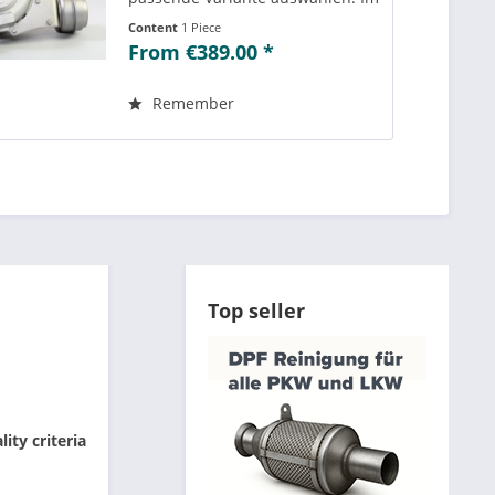
Reiter „Vergleichs-/
Content
1 Piece
Teilenummern“ können Sie die zu
From €389.00 *
der ausgewählten Variante
passenden Teilenummern
einsehen....
Remember
Top seller
ity criteria