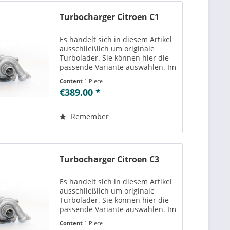
Turbocharger Citroen C1
Es handelt sich in diesem Artikel
ausschließlich um originale
Turbolader. Sie können hier die
passende Variante auswählen. Im
Reiter „Vergleichs-/
Content
1 Piece
Teilenummern“ können Sie die zu
€389.00 *
der ausgewählten Variante
passenden Teilenummern
einsehen....
Remember
Turbocharger Citroen C3
Es handelt sich in diesem Artikel
ausschließlich um originale
Turbolader. Sie können hier die
passende Variante auswählen. Im
Reiter „Vergleichs-/
Content
1 Piece
Teilenummern“ können Sie die zu