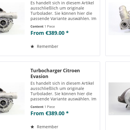
Es handelt sich in diesem Artikel
ausschließlich um originale
Turbolader. Sie können hier die
passende Variante auswählen. Im
Reiter „Vergleichs-/
Content
1 Piece
Teilenummern“ können Sie die zu
From €389.00 *
der ausgewählten Variante
passenden Teilenummern
einsehen....
Remember
Turbocharger Citroen
Evasion
Es handelt sich in diesem Artikel
ausschließlich um originale
Turbolader. Sie können hier die
passende Variante auswählen. Im
Reiter „Vergleichs-/
Content
1 Piece
Teilenummern“ können Sie die zu
From €389.00 *
der ausgewählten Variante
passenden Teilenummern
einsehen....
Remember