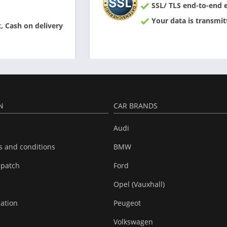
SSL/ TLS end-to-end 
Your data is transmit
 Cash on delivery
N
CAR BRANDS
Audi
s and conditions
BMW
spatch
Ford
Opel (Vauxhall)
cation
Peugeot
Volkswagen