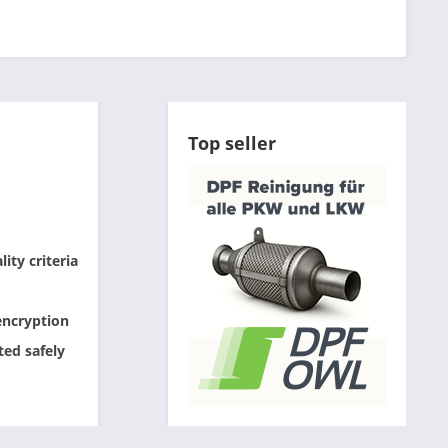
Top seller
ity criteria
encryption
ted safely