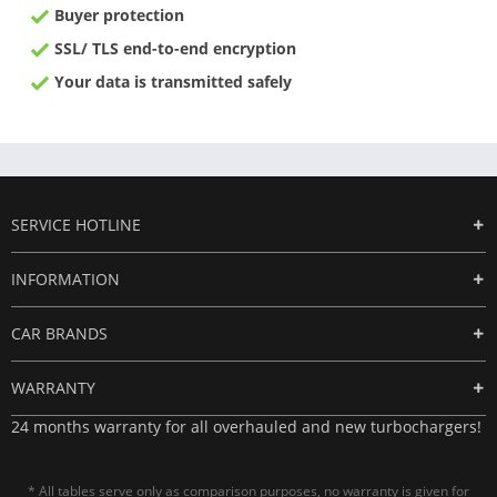
Buyer protection
SSL/ TLS end-to-end encryption
Your data is transmitted safely
SERVICE HOTLINE
INFORMATION
CAR BRANDS
WARRANTY
24 months warranty for all overhauled and new turbochargers!
* All tables serve only as comparison purposes, no warranty is given for