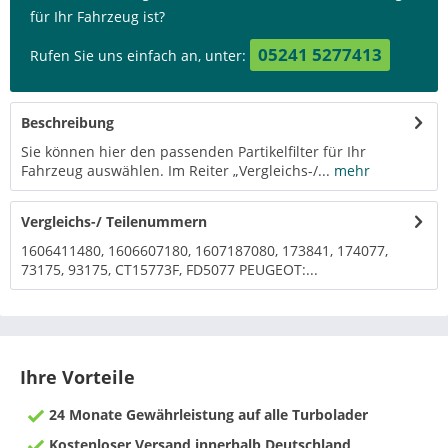
für Ihr Fahrzeug ist?
05241 5277413
Rufen Sie uns einfach an, unter:
Beschreibung
Sie können hier den passenden Partikelfilter für Ihr
Fahrzeug auswählen. Im Reiter „Vergleichs-/...
mehr
Vergleichs-/ Teilenummern
1606411480, 1606607180, 1607187080, 173841, 174077,
73175, 93175, CT15773F, FD5077 PEUGEOT:...
Ihre Vorteile
24 Monate Gewährleistung auf alle Turbolader
Kostenloser Versand innerhalb Deutschland