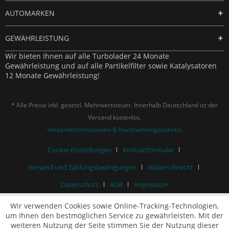
AUTOMARKEN
GEWÄHRLEISTUNG
Wir bieten Ihnen auf alle Turbolader 24 Monate
Gewährleistung und auf alle Partikelfilter sowie Katalysatoren
12 Monate Gewährleistung!
* Alle Preise inkl. gesetzl. Mehrwertsteuer. Innerhalb Deutschland ist der
Versand kostenlos.
Versandinformationen & Nachnahmegebühren
.
Cookie-Einstellungen
Kontaktformular
Versand und Zahlungsbedingungen
Widerrufsrecht
Datenschutz
AGB
Impressum
Wir verwenden Cookies sowie Online-Tracking-Technologien,
um Ihnen den bestmöglichen Service zu gewährleisten. Mit der
weiteren Nutzung der Seite stimmen Sie der Nutzung dieser