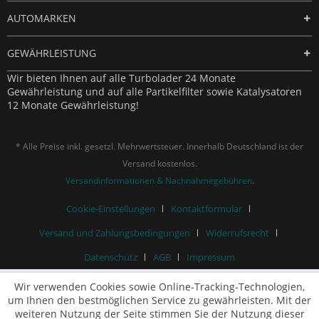
AUTOMARKEN
GEWÄHRLEISTUNG
Wir bieten Ihnen auf alle Turbolader 24 Monate
Gewährleistung und auf alle Partikelfilter sowie Katalysatoren
12 Monate Gewährleistung!
* Alle Preise inkl. gesetzl. Mehrwertsteuer. Innerhalb Deutschland ist der
Versand kostenlos.
Versandinformationen & Nachnahmegebühren
.
Cookie-Einstellungen
Kontaktformular
Versand und Zahlungsbedingungen
Widerrufsrecht
Datenschutz
AGB
Impressum
Wir verwenden Cookies sowie Online-Tracking-Technologien,
um Ihnen den bestmöglichen Service zu gewährleisten. Mit der
weiteren Nutzung der Seite stimmen Sie der Nutzung dieser