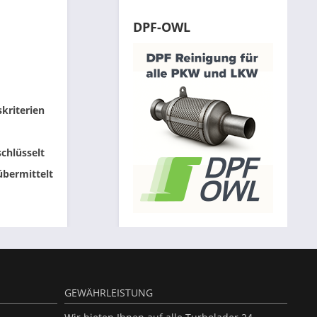
DPF-OWL
skriterien
chlüsselt
übermittelt
GEWÄHRLEISTUNG