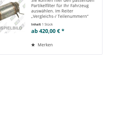
Sie können hier den passenden
Partikelfilter für Ihr Fahrzeug
auswählen. Im Reiter
„Vergleichs-/ Teilenummern“
können Sie die zu der
Inhalt
1 Stück
ausgewählten Variante
ab 420,00 € *
passenden Teilenummern
einsehen. Es besteht außerdem
die Möglichkeit zur Reinigung...
Merken