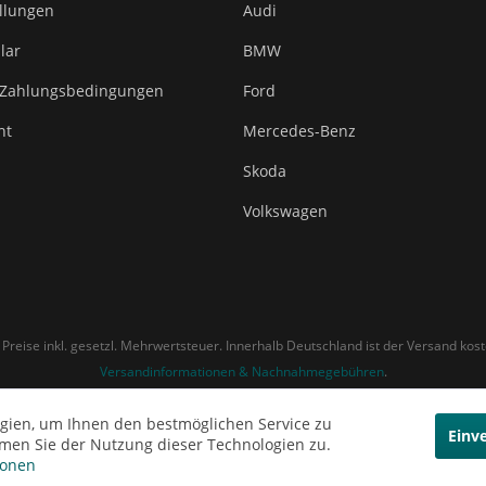
ellungen
Audi
lar
BMW
 Zahlungsbedingungen
Ford
ht
Mercedes-Benz
Skoda
Volkswagen
e Preise inkl. gesetzl. Mehrwertsteuer. Innerhalb Deutschland ist der Versand kost
Versandinformationen & Nachnahmegebühren
.
gien, um Ihnen den bestmöglichen Service zu
Einv
mmen Sie der Nutzung dieser Technologien zu.
ionen