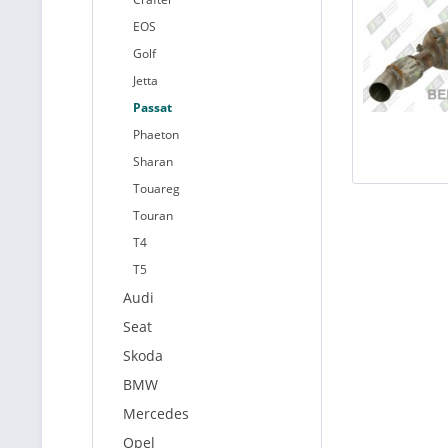
EOS
Golf
Jetta
Passat
Phaeton
Sharan
Touareg
Touran
T4
T5
Audi
Seat
Skoda
BMW
Mercedes
Opel