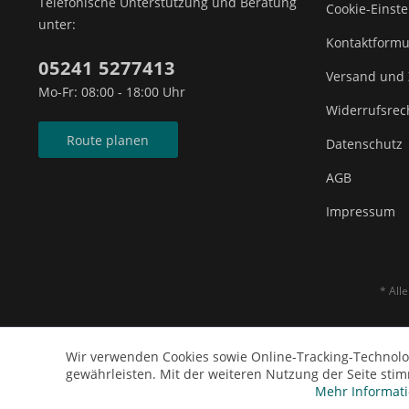
Telefonische Unterstützung und Beratung
Cookie-Einst
unter:
Kontaktformu
05241 5277413
Versand und
Mo-Fr: 08:00 - 18:00 Uhr
Widerrufsrec
Route planen
Datenschutz
AGB
Impressum
* All
Wir verwenden Cookies sowie Online-Tracking-Technolo
gewährleisten. Mit der weiteren Nutzung der Seite sti
Mehr Informat