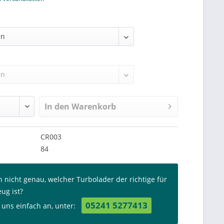
In den
Warenkorb
CR003
84
n nicht genau, welcher Turbolader der richtige für
eug ist?
05241 5277413
 uns einfach an, unter: