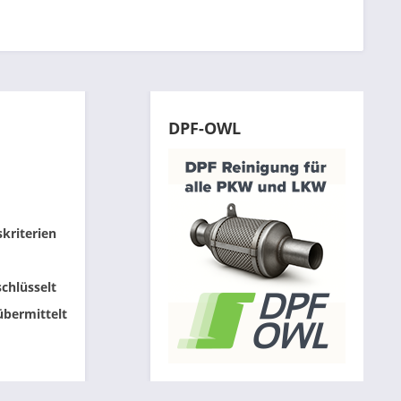
DPF-OWL
skriterien
chlüsselt
übermittelt