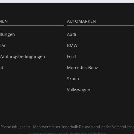
NEN
AUTOMARKEN
ellungen
Audi
lar
BMW
 Zahlungsbedingungen
Ford
ht
Mercedes-Benz
Skoda
Volkswagen
e Preise inkl. gesetzl. Mehrwertsteuer. Innerhalb Deutschland ist der Versand kost
Versandinformationen & Nachnahmegebühren
.