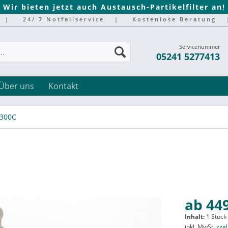
Wir bieten jetzt auch Austausch-Partikelfilter an!
|
24/ 7 Notfallservice
|
Kostenlose Beratung
Servicenummer
05241 5277413
Über uns
Kontakt
300C
ab 449
Inhalt:
1 Stück
inkl. MwSt.
zzg