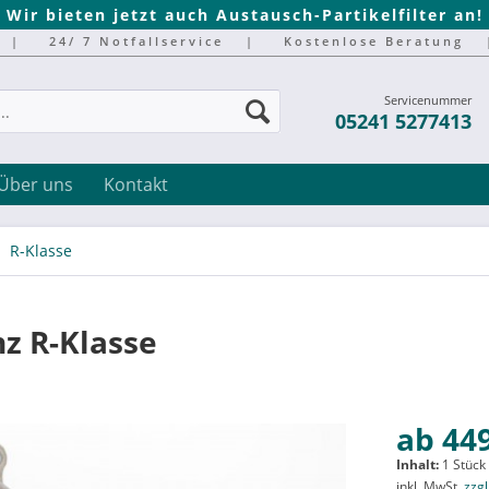
Wir bieten jetzt auch Austausch-Partikelfilter an!
|
24/ 7 Notfallservice
|
Kostenlose Beratung
Servicenummer
05241 5277413
Über uns
Kontakt
R-Klasse
z R-Klasse
ab 449
Inhalt:
1 Stück
inkl. MwSt.
zzg