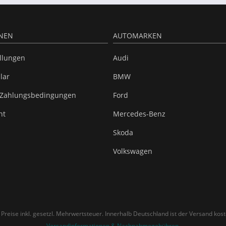
NEN
AUTOMARKEN
ellungen
Audi
lar
BMW
 Zahlungsbedingungen
Ford
ht
Mercedes-Benz
Skoda
Volkswagen
e Preise inkl. gesetzl. Mehrwertsteuer. Innerhalb Deutschland ist der Versand kost
Versandinformationen & Nachnahmegebühren
.