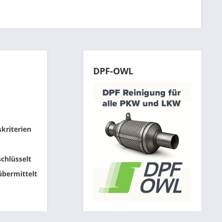
DPF-OWL
skriterien
chlüsselt
übermittelt