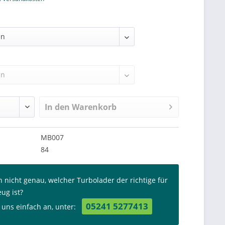
In den
Warenkorb
MB007
84
n nicht genau, welcher Turbolader der richtige für
eug ist?
05241 5277413
 uns einfach an, unter: