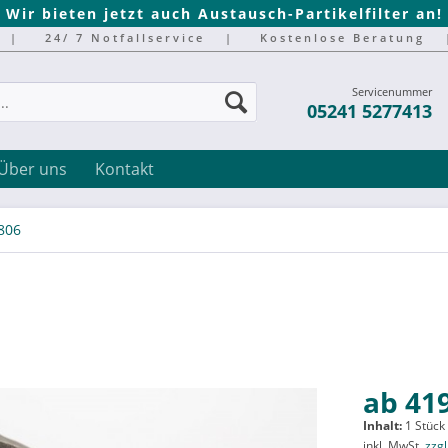
Wir bieten jetzt auch Austausch-Partikelfilter an!
|
24/ 7 Notfallservice
|
Kostenlose Beratung
Servicenummer
05241 5277413
Über uns
Kontakt
806
ab 419
Inhalt:
1 Stück
inkl. MwSt.
zzg