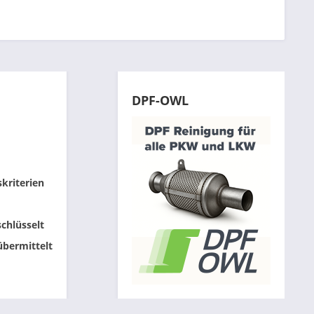
DPF-OWL
skriterien
chlüsselt
übermittelt