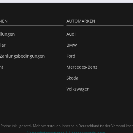
NEN
AUTOMARKEN
ellungen
Audi
lar
BMW
 Zahlungsbedingungen
Ford
ht
Mercedes-Benz
Skoda
Volkswagen
e Preise inkl. gesetzl. Mehrwertsteuer. Innerhalb Deutschland ist der Versand kost
Versandinformationen & Nachnahmegebühren
.