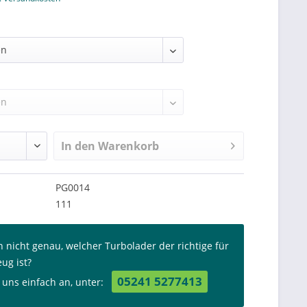
In den
Warenkorb
PG0014
111
n nicht genau, welcher Turbolader der richtige für
eug ist?
05241 5277413
 uns einfach an, unter: