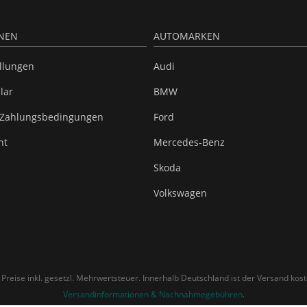
NEN
AUTOMARKEN
ellungen
Audi
lar
BMW
 Zahlungsbedingungen
Ford
ht
Mercedes-Benz
Skoda
Volkswagen
e Preise inkl. gesetzl. Mehrwertsteuer. Innerhalb Deutschland ist der Versand kost
Versandinformationen & Nachnahmegebühren
.