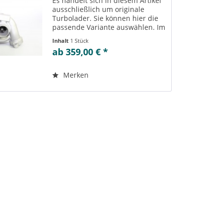
Es handelt sich in diesem Artikel
ausschließlich um originale
Turbolader. Sie können hier die
passende Variante auswählen. Im
Reiter „Vergleichs-/
Inhalt
1 Stück
Teilenummern“ können Sie die zu
ab 359,00 € *
der ausgewählten Variante
passenden Teilenummern
einsehen....
Merken