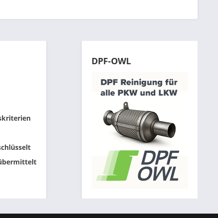
DPF-OWL
skriterien
chlüsselt
übermittelt