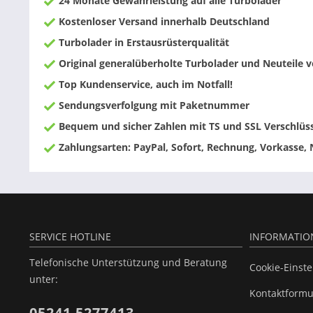
24 Monate Gewährleistung auf alle Turbolader
Kostenloser Versand innerhalb Deutschland
Turbolader in Erstausrüsterqualität
Original generalüberholte Turbolader und Neuteile
Top Kundenservice, auch im Notfall!
Sendungsverfolgung mit Paketnummer
Bequem und sicher Zahlen mit TS und SSL Verschlüs
Zahlungsarten: PayPal, Sofort, Rechnung, Vorkasse,
SERVICE HOTLINE
INFORMATIO
Telefonische Unterstützung und Beratung
Cookie-Einst
unter:
Kontaktformu
05241 5277413