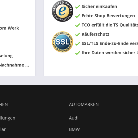
Sicher einkaufen
Echte Shop Bewertungen
TCO erfüllt die TS Qualität
 vom Werk
Käuferschutz
SSL/TLS Ende-zu-Ende vers
Ihre Daten werden sicher 
selung
 Nachnahme ...
NEN
AUTOMARKEN
ellungen
Audi
lar
BMW