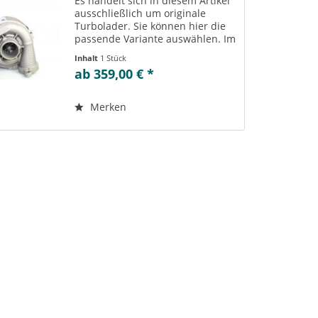
Es handelt sich in diesem Artikel
ausschließlich um originale
Turbolader. Sie können hier die
passende Variante auswählen. Im
Reiter „Vergleichs-/
Inhalt
1 Stück
Teilenummern“ können Sie die zu
ab 359,00 € *
der ausgewählten Variante
passenden Teilenummern
einsehen....
Merken