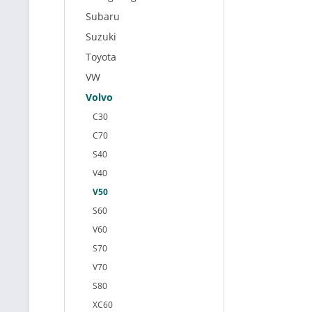
Subaru
Suzuki
Toyota
VW
Volvo
C30
C70
S40
V40
V50
S60
V60
S70
V70
S80
XC60