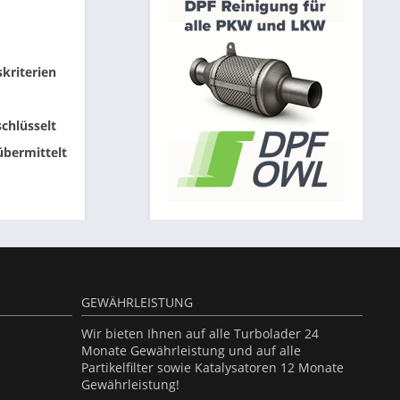
skriterien
chlüsselt
übermittelt
GEWÄHRLEISTUNG
Wir bieten Ihnen auf alle Turbolader 24
Monate Gewährleistung und auf alle
Partikelfilter sowie Katalysatoren 12 Monate
Gewährleistung!