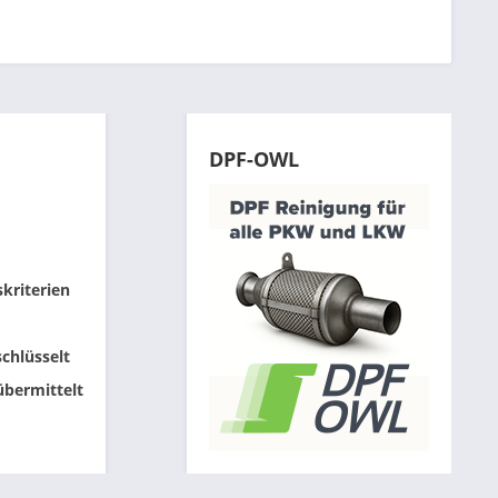
DPF-OWL
skriterien
chlüsselt
übermittelt