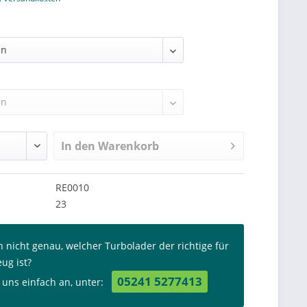
In den
Warenkorb
RE0010
23
n nicht genau, welcher Turbolader der richtige für
eug ist?
05241 5277413
 uns einfach an, unter: