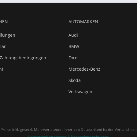
NEN
AUTOMARKEN
ellungen
Audi
lar
BMW
 Zahlungsbedingungen
Ford
ht
Mercedes-Benz
Skoda
Volkswagen
e Preise inkl. gesetzl. Mehrwertsteuer. Innerhalb Deutschland ist der Versand kost
Versandinformationen & Nachnahmegebühren
.