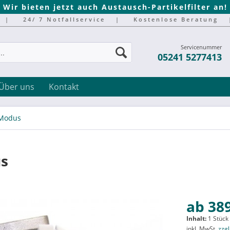
Wir bieten jetzt auch Austausch-Partikelfilter an!
|
24/ 7 Notfallservice
|
Kostenlose Beratung
Servicenummer
05241 5277413
Über uns
Kontakt
Modus
us
ab 389
Inhalt:
1 Stück
inkl. MwSt.
zzg