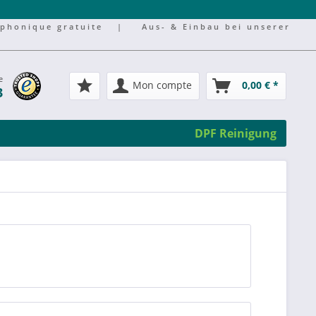
éphonique gratuite
|
Aus- & Einbau bei unserer
e
Mon compte
0,00 € *
3
DPF Reinigung