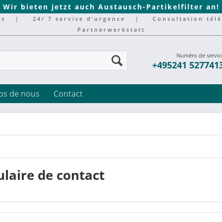
Wir bieten jetzt auch Austausch-Partikelfilter an!
rs
|
24/ 7 service d’urgence
|
Consultation tél
Partnerwerkstatt
Numéro de servic
+495241 527741
os de nous
Contact
laire de contact