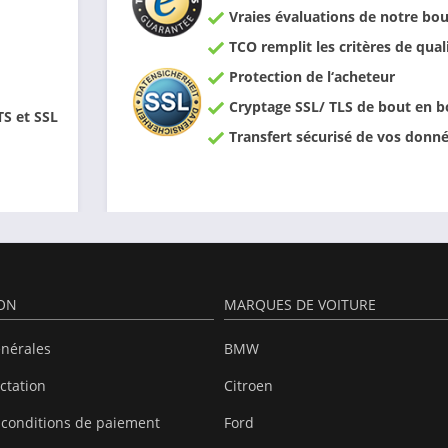
Vraies évaluations de notre bou
TCO remplit les critères de qual
Protection de l‘acheteur
Cryptage SSL/ TLS de bout en b
TS et SSL
Transfert sécurisé de vos donn
ION
MARQUES DE VOITURE
énérales
BMW
actation
Citroen
 conditions de paiement
Ford