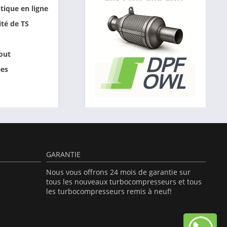
tique en ligne
ité de TS
out
ées
GARANTIE
Nous vous offrons 24 mois de garantie sur
tous les nouveaux turbocompresseurs et tous
les turbocompresseurs remis à neuf!