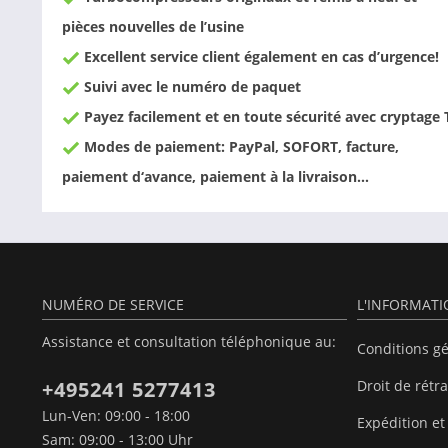
pièces nouvelles de l’usine
Excellent service client également en cas d’urgence!
Suivi avec le numéro de paquet
Payez facilement et en toute sécurité avec cryptage 
Modes de paiement: PayPal, SOFORT, facture,
paiement d‘avance, paiement à la livraison…
NUMÉRO DE SERVICE
L'INFORMAT
Assistance et consultation téléphonique au:
Conditions g
+495241 5277413
Droit de rétr
Lun-Ven: 09:00 - 18:00
Expédition et
Sam: 09:00 - 13:00 Uhr