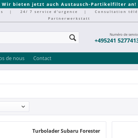
Wir bieten jetzt auch Austausch-Partikelfilter an!
rs
|
24/ 7 service d’urgence
|
Consultation tél
Partnerwerkstatt
Numéro de servic
+495241 527741
os de nous
Contact
Turbolader Subaru Forester