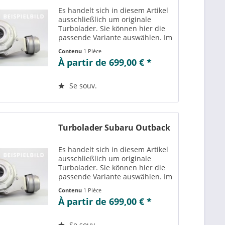
Es handelt sich in diesem Artikel
ausschließlich um originale
Turbolader. Sie können hier die
passende Variante auswählen. Im
Reiter „Vergleichs-/
Contenu
1 Pièce
Teilenummern“ können Sie die zu
À partir de 699,00 € *
der ausgewählten Variante
passenden Teilenummern
einsehen....
Se souv.
Turbolader Subaru Outback
Es handelt sich in diesem Artikel
ausschließlich um originale
Turbolader. Sie können hier die
passende Variante auswählen. Im
Reiter „Vergleichs-/
Contenu
1 Pièce
Teilenummern“ können Sie die zu
À partir de 699,00 € *
der ausgewählten Variante
passenden Teilenummern
einsehen....
Se souv.