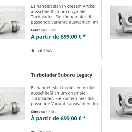
Es handelt sich in diesem Artikel
ausschließlich um originale
Turbolader. Sie können hier die
passende Variante auswählen. Im
Reiter „Vergleichs-/
Contenu
1 Pièce
Teilenummern“ können Sie die zu
À partir de 699,00 € *
der ausgewählten Variante
passenden Teilenummern
einsehen....
Se souv.
Turbolader Subaru Legacy
Es handelt sich in diesem Artikel
ausschließlich um originale
Turbolader. Sie können hier die
passende Variante auswählen. Im
Reiter „Vergleichs-/
Contenu
1 Pièce
Teilenummern“ können Sie die zu
À partir de 699,00 € *
der ausgewählten Variante
passenden Teilenummern
einsehen....
Se souv.