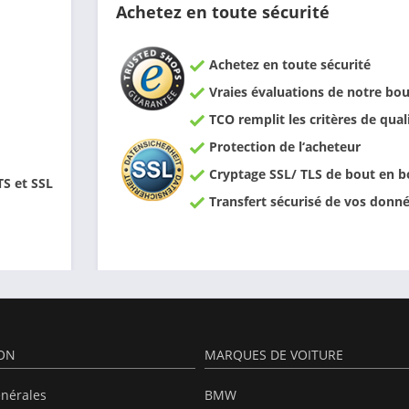
Achetez en toute sécurité
Achetez en toute sécurité
Vraies évaluations de notre bou
TCO remplit les critères de qual
Protection de l‘acheteur
Cryptage SSL/ TLS de bout en b
TS et SSL
Transfert sécurisé de vos donn
ION
MARQUES DE VOITURE
énérales
BMW