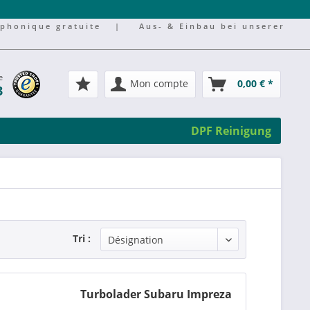
éphonique gratuite
|
Aus- & Einbau bei unserer
e
Mon compte
0,00 € *
3
DPF Reinigung
Tri :
Turbolader Subaru Impreza