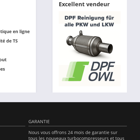
Excellent vendeur
tique en ligne
ité de TS
out
ées
GARANTIE
Nous vous offrons 24 mois de garantie sur
tous les nouveaux turbocompresseurs et tous