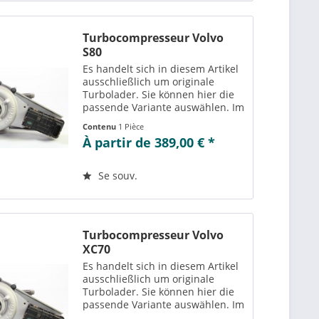
Turbocompresseur Volvo
S80
Es handelt sich in diesem Artikel
ausschließlich um originale
Turbolader. Sie können hier die
passende Variante auswählen. Im
Reiter „Vergleichs-/
Contenu
1 Pièce
Teilenummern“ können Sie die zu
À partir de 389,00 € *
der ausgewählten Variante
passenden Teilenummern
einsehen....
Se souv.
Turbocompresseur Volvo
XC70
Es handelt sich in diesem Artikel
ausschließlich um originale
Turbolader. Sie können hier die
passende Variante auswählen. Im
Reiter „Vergleichs-/