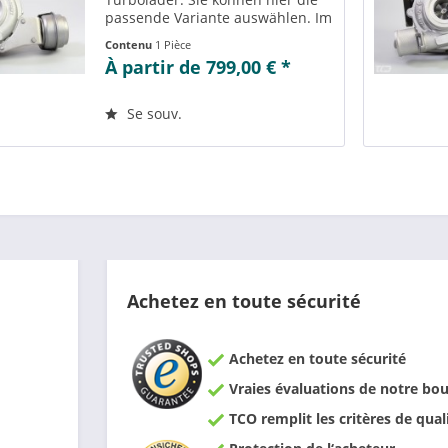
passende Variante auswählen. Im
Reiter „Vergleichs-/
Contenu
1 Pièce
Teilenummern“ können Sie die zu
À partir de 799,00 € *
der ausgewählten Variante
passenden Teilenummern
einsehen....
Se souv.
Achetez en toute sécurité
Achetez en toute sécurité
Vraies évaluations de notre bou
TCO remplit les critères de qual