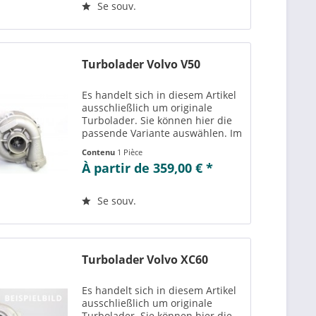
einsehen....
Se souv.
Turbolader Volvo V50
Es handelt sich in diesem Artikel
ausschließlich um originale
Turbolader. Sie können hier die
passende Variante auswählen. Im
Reiter „Vergleichs-/
Contenu
1 Pièce
Teilenummern“ können Sie die zu
À partir de 359,00 € *
der ausgewählten Variante
passenden Teilenummern
einsehen....
Se souv.
Turbolader Volvo XC60
Es handelt sich in diesem Artikel
ausschließlich um originale
Turbolader. Sie können hier die