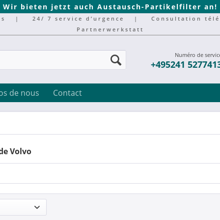
Wir bieten jetzt auch Austausch-Partikelfilter an!
rs
|
24/ 7 service d’urgence
|
Consultation tél
Partnerwerkstatt
Numéro de servic
+495241 527741
os de nous
Contact
de Volvo