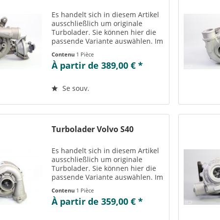
Es handelt sich in diesem Artikel
ausschließlich um originale
Turbolader. Sie können hier die
passende Variante auswählen. Im
Reiter „Vergleichs-/
Contenu
1 Pièce
Teilenummern“ können Sie die zu
À partir de 389,00 € *
der ausgewählten Variante
passenden Teilenummern
einsehen....
Se souv.
Turbolader Volvo S40
Es handelt sich in diesem Artikel
ausschließlich um originale
Turbolader. Sie können hier die
passende Variante auswählen. Im
Reiter „Vergleichs-/
Contenu
1 Pièce
Teilenummern“ können Sie die zu
À partir de 359,00 € *
der ausgewählten Variante
passenden Teilenummern