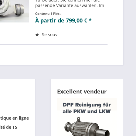
passende Variante auswählen. Im
Reiter „Vergleichs-/
Contenu
1 Pièce
Teilenummern“ können Sie die zu
À partir de 799,00 € *
der ausgewählten Variante
passenden Teilenummern
einsehen....
Se souv.
Excellent vendeur
tique en ligne
ité de TS