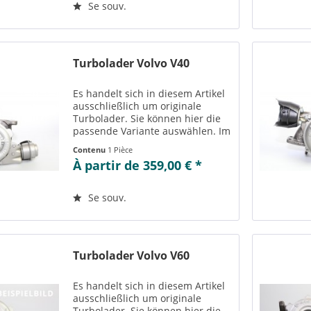
einsehen....
Se souv.
Turbolader Volvo V40
Es handelt sich in diesem Artikel
ausschließlich um originale
Turbolader. Sie können hier die
passende Variante auswählen. Im
Reiter „Vergleichs-/
Contenu
1 Pièce
Teilenummern“ können Sie die zu
À partir de 359,00 € *
der ausgewählten Variante
passenden Teilenummern
einsehen....
Se souv.
Turbolader Volvo V60
Es handelt sich in diesem Artikel
ausschließlich um originale
Turbolader. Sie können hier die