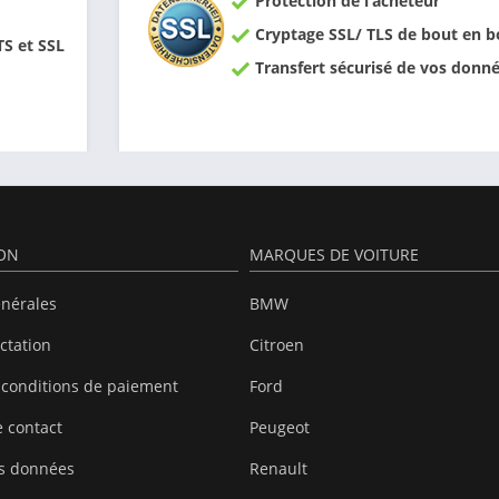
Protection de l‘acheteur
Cryptage SSL/ TLS de bout en b
TS et SSL
Transfert sécurisé de vos donn
ION
MARQUES DE VOITURE
énérales
BMW
actation
Citroen
 conditions de paiement
Ford
 contact
Peugeot
es données
Renault