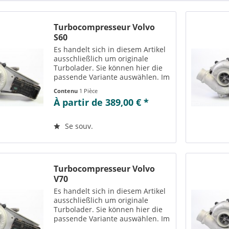
Turbocompresseur Volvo
S60
Es handelt sich in diesem Artikel
ausschließlich um originale
Turbolader. Sie können hier die
passende Variante auswählen. Im
Reiter „Vergleichs-/
Contenu
1 Pièce
Teilenummern“ können Sie die zu
À partir de 389,00 € *
der ausgewählten Variante
passenden Teilenummern
einsehen....
Se souv.
Turbocompresseur Volvo
V70
Es handelt sich in diesem Artikel
ausschließlich um originale
Turbolader. Sie können hier die
passende Variante auswählen. Im
Reiter „Vergleichs-/