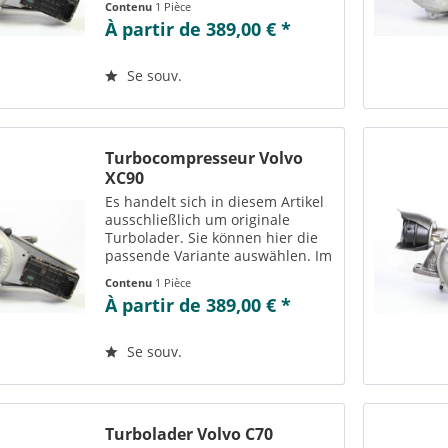
Contenu
1 Pièce
Teilenummern“ können Sie die zu
À partir de 389,00 € *
der ausgewählten Variante
passenden Teilenummern
einsehen....
Se souv.
Turbocompresseur Volvo
XC90
Es handelt sich in diesem Artikel
ausschließlich um originale
Turbolader. Sie können hier die
passende Variante auswählen. Im
Reiter „Vergleichs-/
Contenu
1 Pièce
Teilenummern“ können Sie die zu
À partir de 389,00 € *
der ausgewählten Variante
passenden Teilenummern
einsehen....
Se souv.
Turbolader Volvo C70