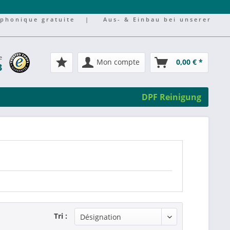
éphonique gratuite
|
Aus- & Einbau bei unserer
e
Mon compte
0,00 € *
3
DPF Reinigung
Tri :