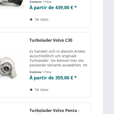
Contenu
1 Pièce
Teilenummern“ können Sie die zu
À partir de 439,00 € *
der ausgewählten Variante
passenden Teilenummern
einsehen....
Se souv.
Turbolader Volvo C30
Es handelt sich in diesem Artikel
ausschließlich um originale
Turbolader. Sie können hier die
passende Variante auswählen. Im
Reiter „Vergleichs-/
Contenu
1 Pièce
Teilenummern“ können Sie die zu
À partir de 359,00 € *
der ausgewählten Variante
passenden Teilenummern
einsehen....
Se souv.
Turbolader Volvo Penta -