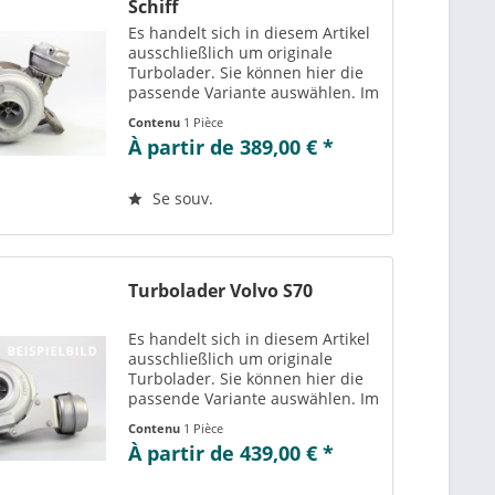
Schiff
Es handelt sich in diesem Artikel
ausschließlich um originale
Turbolader. Sie können hier die
passende Variante auswählen. Im
Reiter „Vergleichs-/
Contenu
1 Pièce
Teilenummern“ können Sie die zu
À partir de 389,00 € *
der ausgewählten Variante
passenden Teilenummern
einsehen....
Se souv.
Turbolader Volvo S70
Es handelt sich in diesem Artikel
ausschließlich um originale
Turbolader. Sie können hier die
passende Variante auswählen. Im
Reiter „Vergleichs-/
Contenu
1 Pièce
Teilenummern“ können Sie die zu
À partir de 439,00 € *
der ausgewählten Variante
passenden Teilenummern