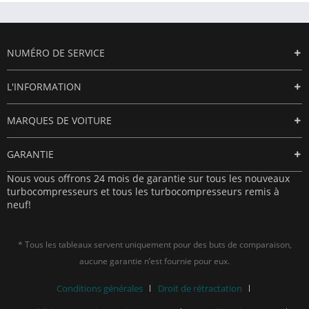
NUMÉRO DE SERVICE
L'INFORMATION
MARQUES DE VOITURE
GARANTIE
Nous vous offrons 24 mois de garantie sur tous les nouveaux
turbocompresseurs et tous les turbocompresseurs remis à
neuf!
* Tous les tableaux servent uniquement pour des buts de comparaison,
aucune garantie n’est fournie pour eux.
Conditions générales
Droit de rétractation