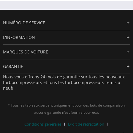
NUMÉRO DE SERVICE
L'INFORMATION
MARQUES DE VOITURE
GARANTIE
Nous vous offrons 24 mois de garantie sur tous les nouveaux
turbocompresseurs et tous les turbocompresseurs remis à
neuf!
* Tous les tableaux servent uniquement pour des buts de comparaison,
aucune garantie n’est fournie pour eux.
Conditions générales
Droit de rétractation