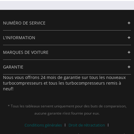
NUMÉRO DE SERVICE
L'INFORMATION
MARQUES DE VOITURE
GARANTIE
Nous vous offrons 24 mois de garantie sur tous les nouveaux
turbocompresseurs et tous les turbocompresseurs remis à
neuf!
* Tous les tableaux servent uniquement pour des buts de comparaison,
aucune garantie n’est fournie pour eux.
Conditions générales
Droit de rétractation