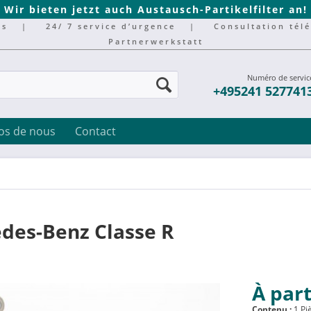
Wir bieten jetzt auch Austausch-Partikelfilter an!
rs
|
24/ 7 service d’urgence
|
Consultation tél
Partnerwerkstatt
Numéro de servic
+495241 527741
os de nous
Contact
des-Benz Classe R
À part
Contenu :
1 Pi