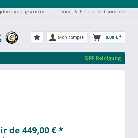
éphonique gratuite
|
Aus- & Einbau bei unserer
e
Mon compte
0,00 € *
3
DPF Reinigung
ir de 449,00 € *
èce