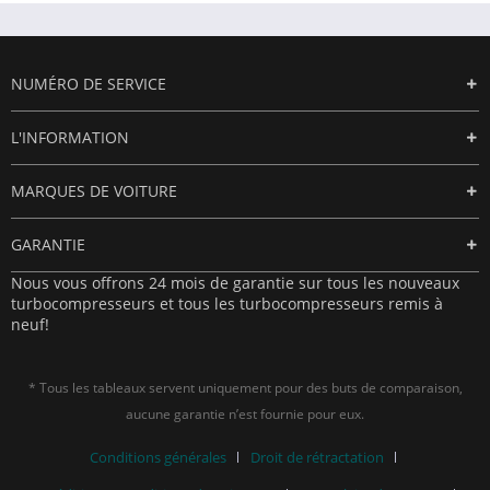
NUMÉRO DE SERVICE
L'INFORMATION
MARQUES DE VOITURE
GARANTIE
Nous vous offrons 24 mois de garantie sur tous les nouveaux
turbocompresseurs et tous les turbocompresseurs remis à
neuf!
* Tous les tableaux servent uniquement pour des buts de comparaison,
aucune garantie n’est fournie pour eux.
Conditions générales
Droit de rétractation