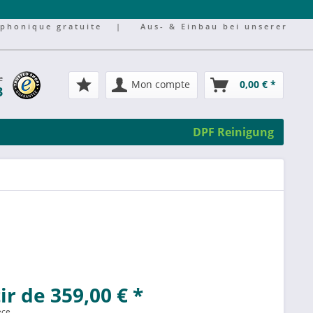
éphonique gratuite
|
Aus- & Einbau bei unserer
e
Mon compte
0,00 € *
3
DPF Reinigung
ir de 359,00 € *
èce