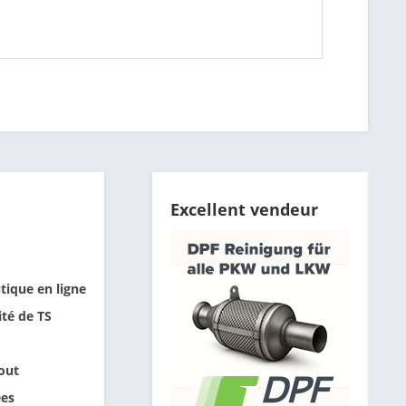
Excellent vendeur
tique en ligne
ité de TS
out
ées