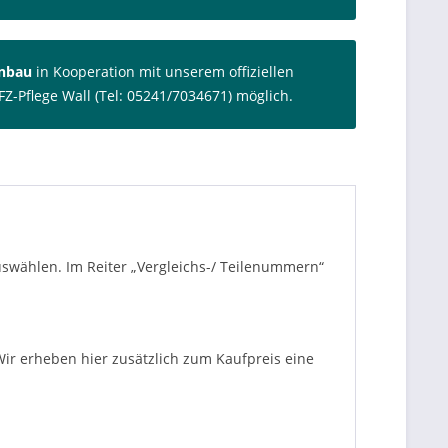
inbau
in Kooperation mit unserem offiziellen
FZ-Pflege Wall (Tel: 05241/7034671) möglich.
auswählen. Im Reiter „Vergleichs-/ Teilenummern“
ir erheben hier zusätzlich zum Kaufpreis eine