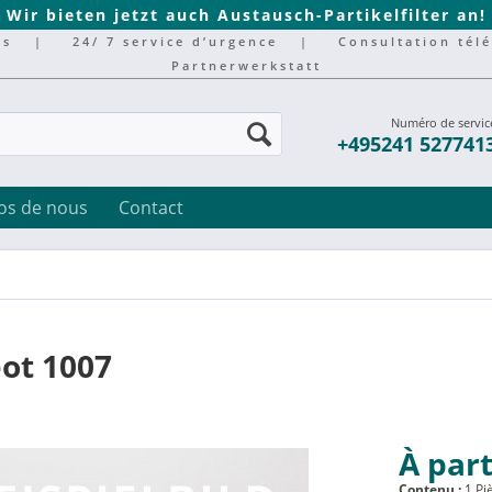
Wir bieten jetzt auch Austausch-Partikelfilter an!
rs
|
24/ 7 service d’urgence
|
Consultation tél
Partnerwerkstatt
Numéro de servic
+495241 527741
os de nous
Contact
ot 1007
À part
Contenu :
1 Pi