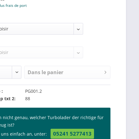
lus frais de port
Dans le panier
 :
PG001.2
p txt 2:
88
n nicht genau, welcher Turbolader der richtige für
eug ist?
05241 5277413
 uns einfach an, unter: