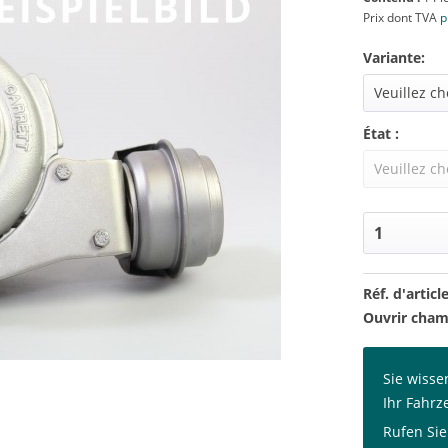
Prix dont TVA
p
Variante:
État :
Réf. d'article
Ouvrir cham
Sie wisse
Ihr Fahrz
Rufen Sie