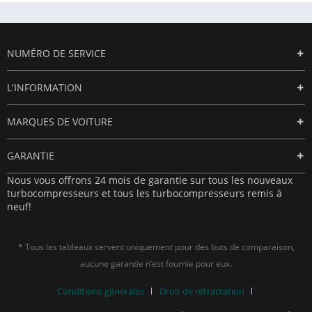
NUMÉRO DE SERVICE
L'INFORMATION
MARQUES DE VOITURE
GARANTIE
Nous vous offrons 24 mois de garantie sur tous les nouveaux
turbocompresseurs et tous les turbocompresseurs remis à
neuf!
* Tous les tableaux servent uniquement pour des buts de comparaison,
aucune garantie n’est fournie pour eux.
Conditions générales
Droit de rétractation