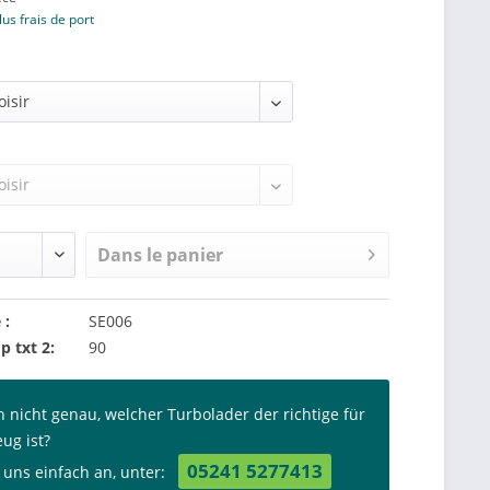
lus frais de port
Dans le panier
 :
SE006
p txt 2:
90
n nicht genau, welcher Turbolader der richtige für
eug ist?
05241 5277413
 uns einfach an, unter: