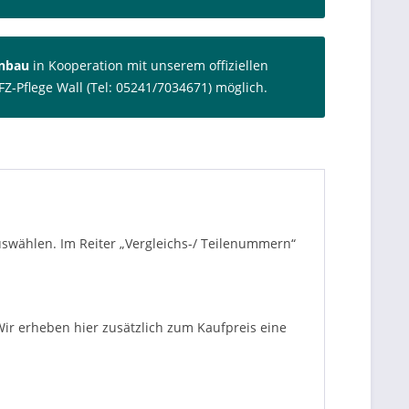
inbau
in Kooperation mit unserem offiziellen
FZ-Pflege Wall (Tel: 05241/7034671) möglich.
auswählen. Im Reiter „Vergleichs-/ Teilenummern“
ir erheben hier zusätzlich zum Kaufpreis eine