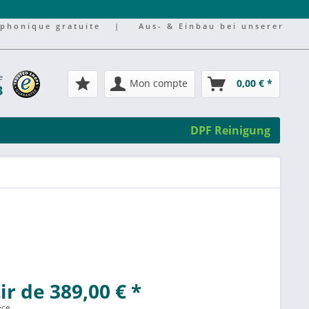
éphonique gratuite
|
Aus- & Einbau bei unserer
e
Mon compte
0,00 € *
3
DPF Reinigung
ir de 389,00 € *
èce