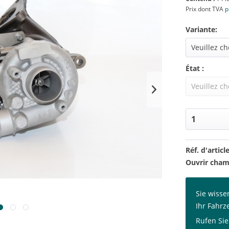
Prix dont TVA
p
Variante:
État :
Réf. d'article
Ouvrir cham
Sie wisse
Ihr Fahrz
Rufen Sie