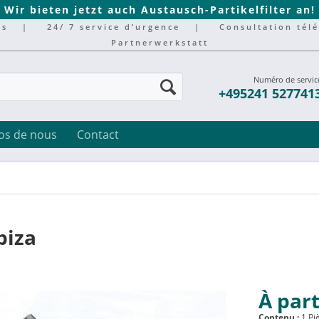
Wir bieten jetzt auch Austausch-Partikelfilter an!
rs
|
24/ 7 service d’urgence
|
Consultation tél
Partnerwerkstatt
Numéro de servic
+495241 527741
os de nous
Contact
biza
À part
Contenu :
1 Pi