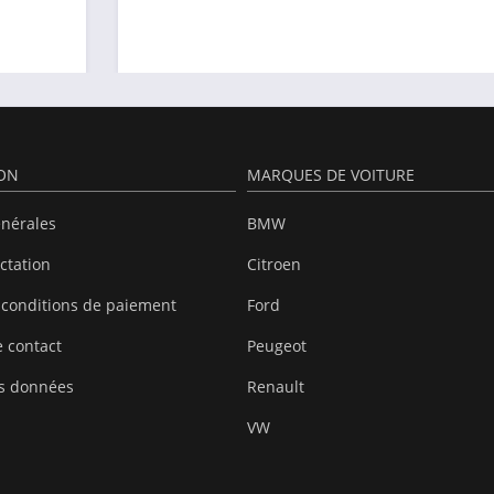
ION
MARQUES DE VOITURE
énérales
BMW
actation
Citroen
 conditions de paiement
Ford
 contact
Peugeot
es données
Renault
VW