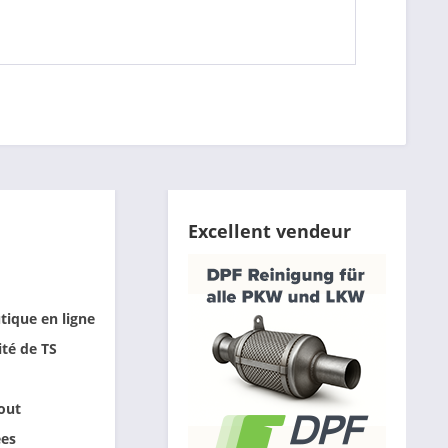
Excellent vendeur
tique en ligne
ité de TS
out
ées