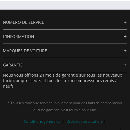
NUMÉRO DE SERVICE
L'INFORMATION
MARQUES DE VOITURE
GARANTIE
Nous vous offrons 24 mois de garantie sur tous les nouveaux
turbocompresseurs et tous les turbocompresseurs remis à
neuf!
* Tous les tableaux servent uniquement pour des buts de comparaison,
aucune garantie n’est fournie pour eux.
Conditions générales
Droit de rétractation