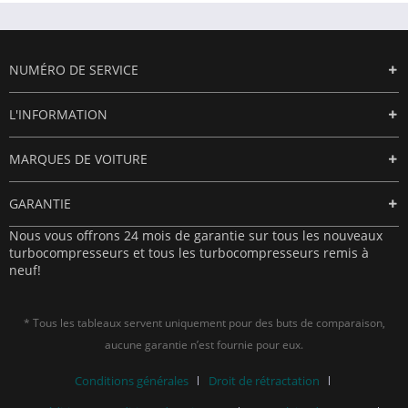
NUMÉRO DE SERVICE
L'INFORMATION
MARQUES DE VOITURE
GARANTIE
Nous vous offrons 24 mois de garantie sur tous les nouveaux
turbocompresseurs et tous les turbocompresseurs remis à
neuf!
* Tous les tableaux servent uniquement pour des buts de comparaison,
aucune garantie n’est fournie pour eux.
Conditions générales
Droit de rétractation