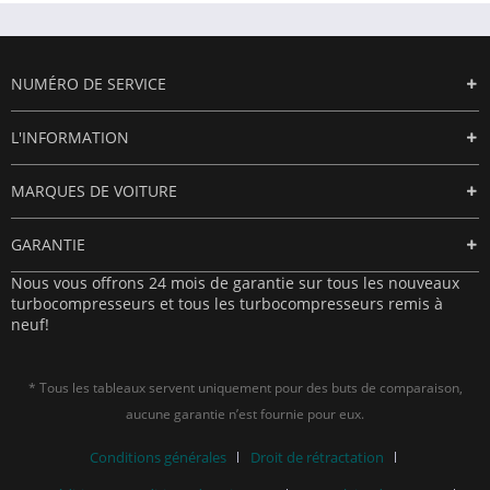
NUMÉRO DE SERVICE
L'INFORMATION
MARQUES DE VOITURE
GARANTIE
Nous vous offrons 24 mois de garantie sur tous les nouveaux
turbocompresseurs et tous les turbocompresseurs remis à
neuf!
* Tous les tableaux servent uniquement pour des buts de comparaison,
aucune garantie n’est fournie pour eux.
Conditions générales
Droit de rétractation