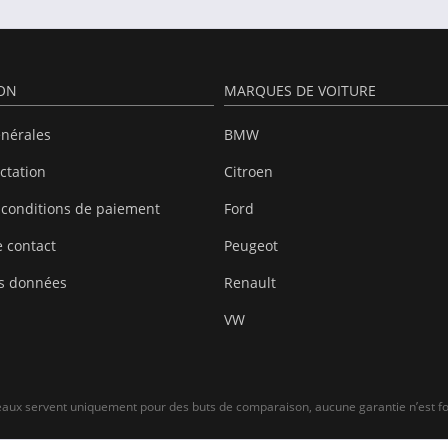
ION
MARQUES DE VOITURE
énérales
BMW
actation
Citroen
 conditions de paiement
Ford
 contact
Peugeot
es données
Renault
VW
leaux servent uniquement pour des buts de comparaison, aucune garantie n’est fo