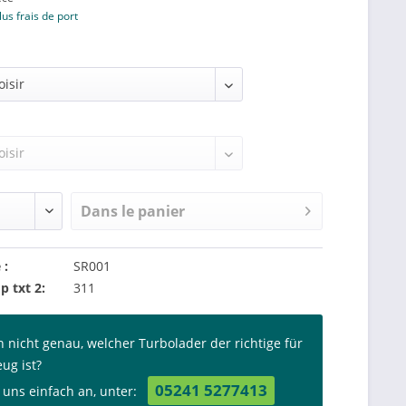
lus frais de port
Dans le panier
 :
SR001
p txt 2:
311
n nicht genau, welcher Turbolader der richtige für
eug ist?
05241 5277413
 uns einfach an, unter: