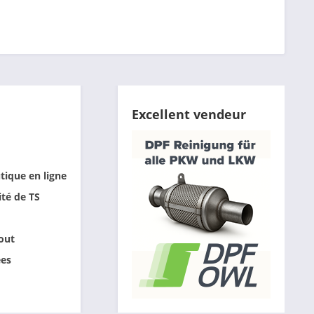
Excellent vendeur
tique en ligne
ité de TS
out
ées