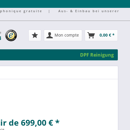
éphonique gratuite
|
Aus- & Einbau bei unserer
e
Mon compte
0,00 € *
3
DPF Reinigung
ir de 699,00 € *
èce