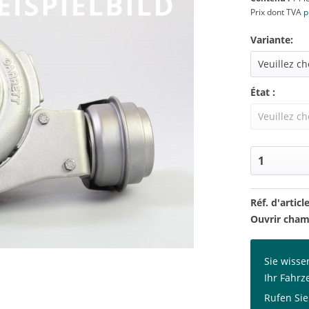
Prix dont TVA
p
Variante:
État :
Réf. d'article
Ouvrir cham
Sie wisse
Ihr Fahrz
Rufen Sie