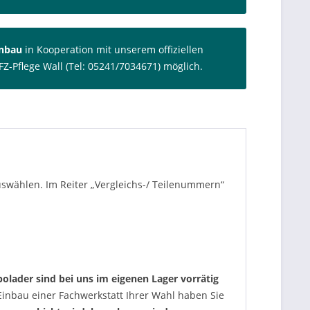
inbau
in Kooperation mit unserem offiziellen
FZ-Pflege Wall (Tel: 05241/7034671) möglich.
auswählen. Im Reiter „Vergleichs-/ Teilenummern“
olader sind bei uns im eigenen Lager vorrätig
nbau einer Fachwerkstatt Ihrer Wahl haben Sie