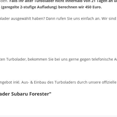
enden.
Falls Ihr alter Turbolader nicht innerhalb von 21 Tagen an 
r (geregelte 2-stufige Aufladung) berechnen wir 450 Euro.
olader ausgewählt haben? Dann rufen Sie uns einfach an. Wir sind 
en Turbolader, bekommen Sie bei uns gerne gegen telefonische A
ebot inkl. Aus- & Einbau des Turboladers durch unsere offizielle 
ader Subaru Forester"