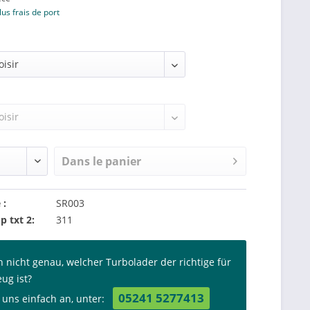
lus frais de port
Dans le panier
 :
SR003
p txt 2:
311
n nicht genau, welcher Turbolader der richtige für
eug ist?
05241 5277413
 uns einfach an, unter: