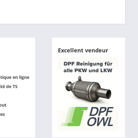
Excellent vendeur
tique en ligne
ité de TS
out
ées