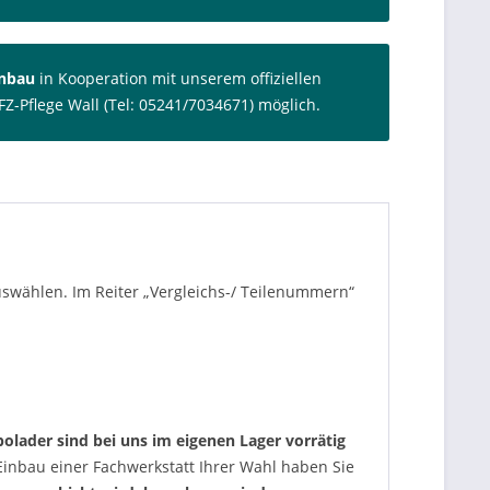
inbau
in Kooperation mit unserem offiziellen
FZ-Pflege Wall (Tel: 05241/7034671) möglich.
auswählen. Im Reiter „Vergleichs-/ Teilenummern“
olader sind bei uns im eigenen Lager vorrätig
nbau einer Fachwerkstatt Ihrer Wahl haben Sie