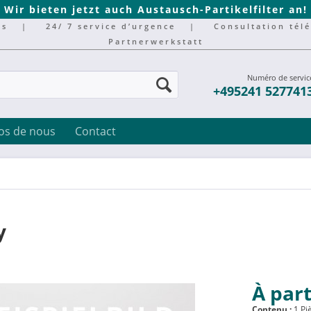
Wir bieten jetzt auch Austausch-Partikelfilter an!
rs
|
24/ 7 service d’urgence
|
Consultation tél
Partnerwerkstatt
Numéro de servic
+495241 527741
os de nous
Contact
y
À part
Contenu :
1 Pi