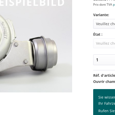
Prix dont TVA
p
Variante:
État :
Réf. d'article
Ouvrir cham
Sie wisse
Ihr Fahrz
Rufen Sie