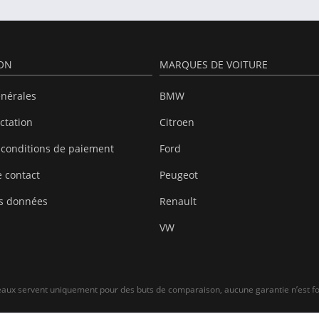
ION
MARQUES DE VOITURE
énérales
BMW
actation
Citroen
 conditions de paiement
Ford
 contact
Peugeot
es données
Renault
VW
leaux servent uniquement pour des buts de comparaison, aucune garantie n’est fo