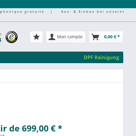
éphonique gratuite
|
Aus- & Einbau bei unserer
e
Mon compte
0,00 € *
3
DPF Reinigung
ir de 699,00 € *
èce