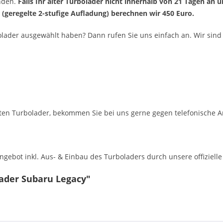
enden.
Falls Ihr alter Turbolader nicht innerhalb von 21 Tagen an 
r (geregelte 2-stufige Aufladung) berechnen wir 450 Euro.
olader ausgewählt haben? Dann rufen Sie uns einfach an. Wir sind 
en Turbolader, bekommen Sie bei uns gerne gegen telefonische A
ebot inkl. Aus- & Einbau des Turboladers durch unsere offizielle 
lader Subaru Legacy"